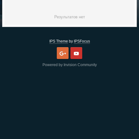
Результатов нет
IPS Theme
by
IPSFocus
Google
Youtube
Powered by Invision Community