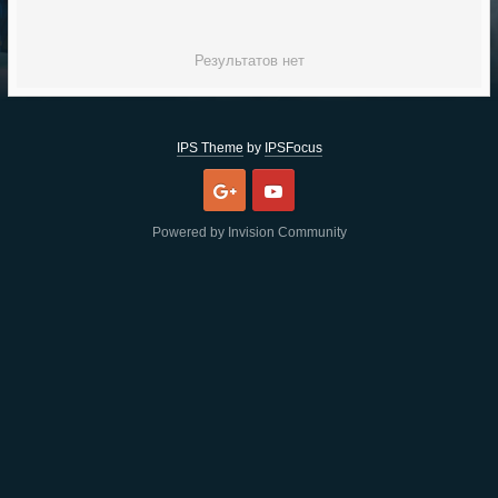
Результатов нет
IPS Theme
by
IPSFocus
Google
Youtube
Powered by Invision Community