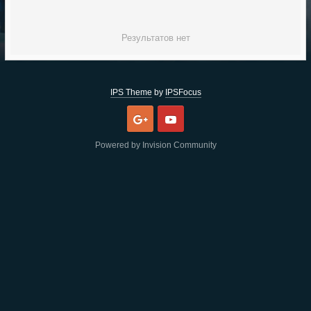
Результатов нет
IPS Theme
by
IPSFocus
Google
Youtube
Powered by Invision Community