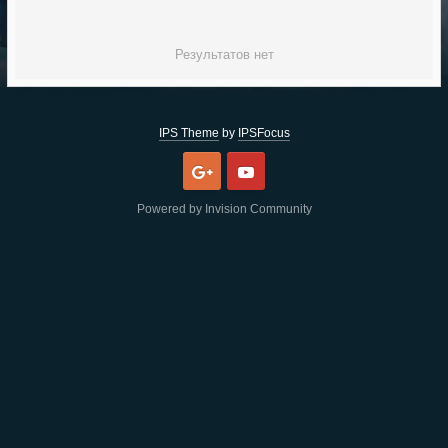
Результатов нет
IPS Theme
by
IPSFocus
Google
Youtube
Powered by Invision Community