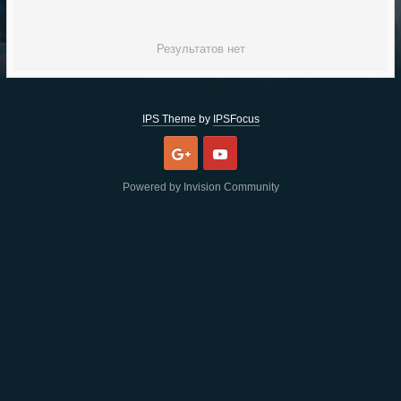
Результатов нет
IPS Theme
by
IPSFocus
Google
Youtube
Powered by Invision Community