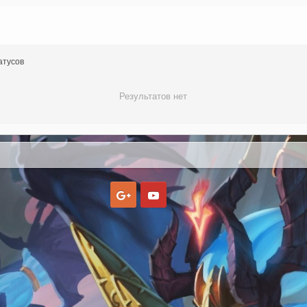
атусов
Результатов нет
Google
Youtube