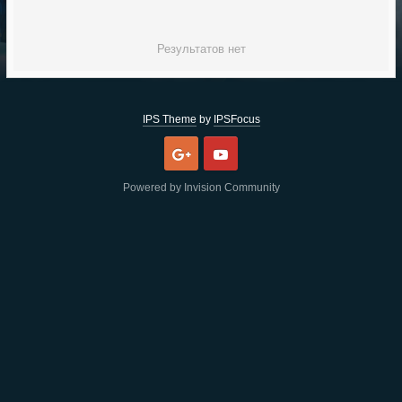
Результатов нет
IPS Theme
by
IPSFocus
Google
Youtube
Powered by Invision Community