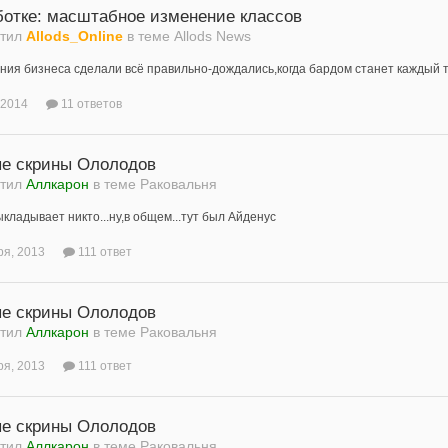
ботке: масштабное изменение классов
етил
Allods_Online
в теме
Allods News
ния бизнеса сделали всё правильно-дождались,когда бардом станет каждый трет
 2014
11 ответов
е скрины Ололодов
етил
Аллкарон
в теме
Раковальня
ыкладывает никто...ну,в общем...тут был Айденус
ря, 2013
111 ответ
е скрины Ололодов
етил
Аллкарон
в теме
Раковальня
ря, 2013
111 ответ
е скрины Ололодов
етил
Аллкарон
в теме
Раковальня