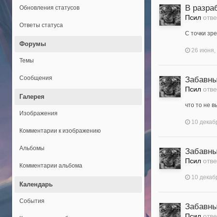
В разра
Обновления статусов
Псил
отв
Ответы статуса
С точки зре
Форумы
26 июня,
Темы
Сообщения
Забавны
Псил
отв
Галерея
что то не в
Изображения
10 декаб
Комментарии к изображению
Альбомы
Забавны
Псил
отв
Комментарии альбома
10 декаб
Календарь
События
Забавны
Псил
отв