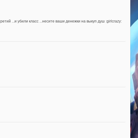
ий ...и убили класс ...несите ваши денежки на выкуп душ :girlcrazy: