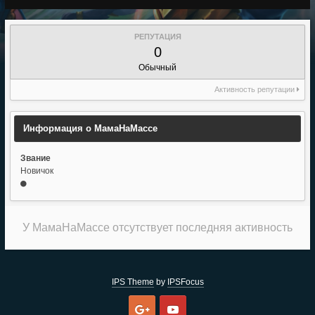
РЕПУТАЦИЯ
0
Обычный
Активность репутации
Информация о МамаНаМассе
Звание
Новичок
У МамаНаМассе отсутствует последняя активность
IPS Theme
by
IPSFocus
Google
Youtube