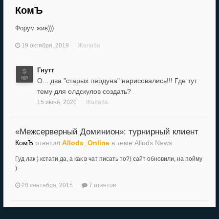
КомЪ
Форум жив)))
19 октября, 2019
Жалоба
Гнутт
О... два "старых пердуна" нарисовались!!! Где тут
тему для олдскулов создать?
15 июня, 2020
Жалоба
«Межсерверный Доминион»: турнирный клиент
КомЪ
ответил
Allods_Online
в теме
Allods News
Гуд лак ) кстати да, а как в чат писать то?) сайт обновили, на пойму
)
28 сентября, 2015
7 ответов