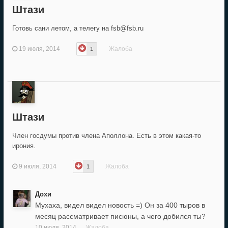
Штази
Готовь сани летом, а телегу на fsb@fsb.ru
19 июля, 2014
Жалоба
1
Штази
Член госдумы против члена Аполлона. Есть в этом какая-то
ирония.
9 июля, 2014
Жалоба
1
Дохи
Мухаха, видел видел новость =) Он за 400 тыров в
месяц рассматривает писюны, а чего добился ты?
10 июля, 2014
Жалоба