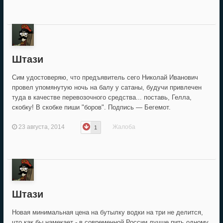
Штази
Сим удостоверяю, что предъявитель сего Николай Иванович
провел упомянутую ночь на балу у сатаны, будучи привлечен
туда в качестве перевозочного средства... поставь, Гелла,
скобку! В скобке пиши "боров". Подпись — Бегемот.
23 августа, 2014
Жалоба
1
Штази
Новая минимальная цена на бутылку водки на три не делится,
что как бы намекает - в современной России лучше пить одному.