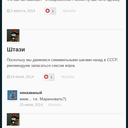
2 августа, 2014
Жалоба
1
Штази
Поскольку мы движемся семимильными шагами назад в СССР,
рекомендуем запасаться сексом впрок.
24 июля, 2014
Жалоба
1
неназваный
ммм... т.е. Мариновать?)
25 июля, 2014
Жалоба