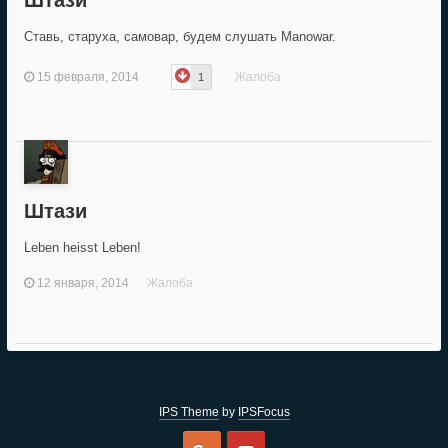
Штази
Ставь, старуха, самовар, будем слушать Manowar.
15 февраля, 2014
Жалоба
1
Штази
Leben heisst Leben!
12 января, 2014
Жалоба
IPS Theme
by
IPSFocus