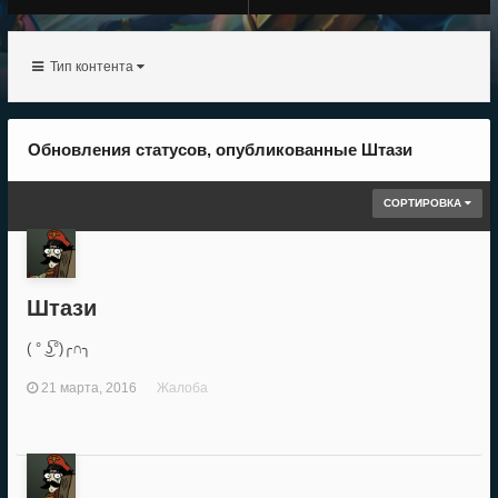
Тип контента
Обновления статусов, опубликованные Штази
СОРТИРОВКА
Штази
( ° ͜ʖ͡°)╭∩╮
21 марта, 2016
Жалоба