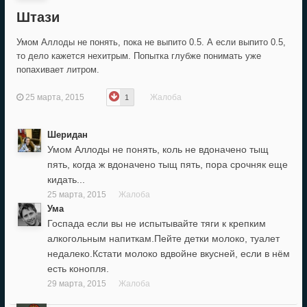
Штази
Умом Аллоды не понять, пока не выпито 0.5. А если выпито 0.5,
то дело кажется нехитрым. Попытка глубже понимать уже
попахивает литром.
25 марта, 2015
Жалоба
1
Шеридан
Умом Аллоды не понять, коль не вдоначено тыщ
пять, когда ж вдоначено тыщ пять, пора срочняк еще
кидать...
25 марта, 2015
Жалоба
Ума
Госпада если вы не испытывайте тяги к крепким
алкогольным напиткам.Пейте детки молоко, туалет
недалеко.Кстати молоко вдвойне вкусней, если в нём
есть конопля.
29 марта, 2015
Жалоба