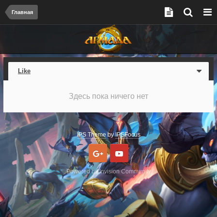
Главная
Like
Здесь пока ничего нет
IPS Theme
by
IPSFocus
Google
Youtube
Powered by Invision Community