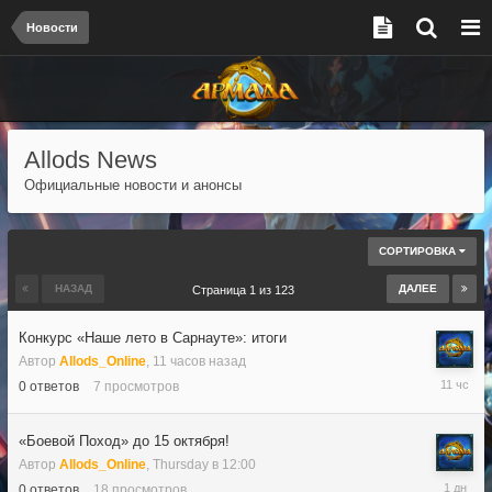
Новости
Allods News
Официальные новости и анонсы
СОРТИРОВКА
НАЗАД
ДАЛЕЕ
Страница 1 из 123
Конкурс «Наше лето в Сарнауте»: итоги
Автор
Allods_Online
,
11 часов назад
11
0
ответов
7
просмотров
часов
назад
«Боевой Поход» до 15 октября!
Автор
Allods_Online
,
Thursday в 12:00
Thursday
0
ответов
18
просмотров