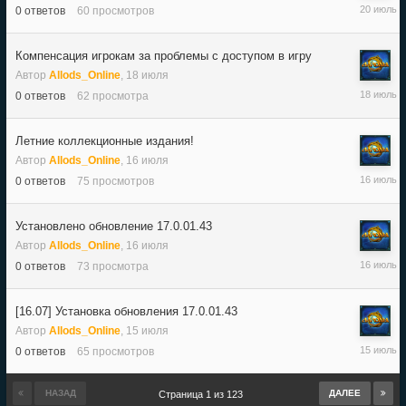
20
0
ответов
60
просмотров
июля
Компенсация игрокам за проблемы с доступом в игру
Автор
Allods_Online
,
18 июля
18
0
ответов
62
просмотра
июля
Летние коллекционные издания!
Автор
Allods_Online
,
16 июля
16
0
ответов
75
просмотров
июля
Установлено обновление 17.0.01.43
Автор
Allods_Online
,
16 июля
16
0
ответов
73
просмотра
июля
[16.07] Установка обновления 17.0.01.43
Автор
Allods_Online
,
15 июля
15
0
ответов
65
просмотров
июля
НАЗАД
ДАЛЕЕ
Страница 1 из 123