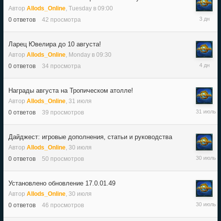
Автор
Allods_Online
,
Tuesday в 09:00
Tuesday
0
ответов
42
просмотра
в
09:00
Ларец Ювелира до 10 августа!
Автор
Allods_Online
,
Monday в 09:30
Monday
0
ответов
34
просмотра
в
09:30
Награды августа на Тропическом атолле!
Автор
Allods_Online
,
31 июля
31
0
ответов
39
просмотров
июля
Дайджест: игровые дополнения, статьи и руководства
Автор
Allods_Online
,
30 июля
30
0
ответов
50
просмотров
июля
Установлено обновление 17.0.01.49
Автор
Allods_Online
,
30 июля
30
0
ответов
46
просмотров
июля