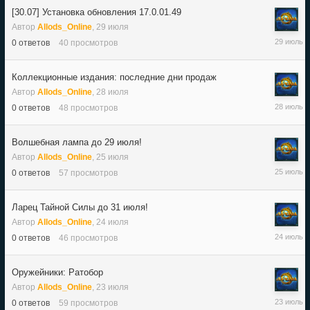
[30.07] Установка обновления 17.0.01.49
Автор
Allods_Online
,
29 июля
29
0
ответов
40
просмотров
июля
Коллекционные издания: последние дни продаж
Автор
Allods_Online
,
28 июля
28
0
ответов
48
просмотров
июля
Волшебная лампа до 29 июля!
Автор
Allods_Online
,
25 июля
25
0
ответов
57
просмотров
июля
Ларец Тайной Силы до 31 июля!
Автор
Allods_Online
,
24 июля
24
0
ответов
46
просмотров
июля
Оружейники: Ратобор
Автор
Allods_Online
,
23 июля
23
0
ответов
59
просмотров