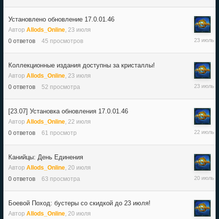
июля
Установлено обновление 17.0.01.46
Автор
Allods_Online
,
23 июля
23
0
ответов
45
просмотров
июля
Коллекционные издания доступны за кристаллы!
Автор
Allods_Online
,
23 июля
23
0
ответов
52
просмотра
июля
[23.07] Установка обновления 17.0.01.46
Автор
Allods_Online
,
22 июля
22
0
ответов
61
просмотр
июля
Канийцы: День Единения
Автор
Allods_Online
,
20 июля
20
0
ответов
63
просмотра
июля
Боевой Поход: бустеры со скидкой до 23 июля!
Автор
Allods_Online
,
20 июля