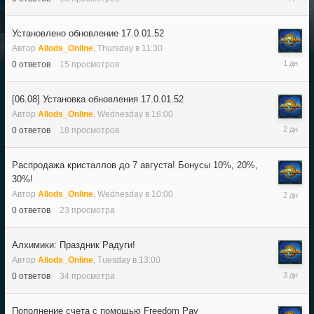
в
12:00
Установлено обновление 17.0.01.52
Автор
Allods_Online
,
Thursday в 11:30
Thursday
0
ответов
15
просмотров
в
11:30
[06.08] Установка обновления 17.0.01.52
Автор
Allods_Online
,
Wednesday в 16:00
Wednesd
0
ответов
18
просмотров
в
16:00
Распродажа кристаллов до 7 августа! Бонусы 10%, 20%,
30%!
Wednesd
Автор
Allods_Online
,
Wednesday в 10:00
в
0
ответов
23
просмотра
10:00
Алхимики: Праздник Радуги!
Автор
Allods_Online
,
Tuesday в 13:00
Tuesday
0
ответов
34
просмотра
в
13:00
Пополнение счета с помощью Freedom Pay