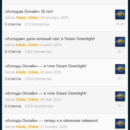
октября,
2021
«Аллодам Онлайн» 16 лет!
Автор
Allods_Online
,
15 октября, 2025
15
0
ответов
172
просмотра
октября,
2025
«Аллодам» дали зеленый свет в Steam Greenlight!
Автор
Allods_Online
,
5 июня, 2015
5
0
ответов
1392
просмотра
июня,
2015
«Аллоды Онлайн» — в топе Steam Greenlight!
Автор
Allods_Online
,
26 мая, 2015
26
0
ответов
1333
просмотра
мая,
2015
«Аллоды Онлайн» — в топе Steam Greenlight!
Автор
Allods_Online
,
26 мая, 2015
26
0
ответов
1356
просмотров
мая,
2015
«Аллоды Онлайн» — теперь и в облачном гейминге!
Автор
Allods_Online
,
17 ноября, 2020