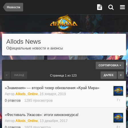
Новости
Allods News
Официальные новости и анонсы
СОРТИРОВКА
НАЗАД
ДАЛЕЕ
Страница 1 из 123
«Знамения» — второй тизер обновления «Край Мира»
Автор
Allods_Online
,
16 января, 2019
16
0
ответов
1285
просмотров
января,
2019
«Фестиваль Ужасов»: итоги киноконкурса!
Автор
Allods_Online
,
13 декабря, 2017
13
0
ответов
1603
просмотра