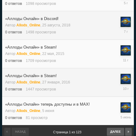
17
0
ответов
1098
просмотров
ноября,
2020
«Аллоды Онлайн» в Discord!
Автор
Allods_Online
,
25 августа, 2018
25
0
ответов
1498
просмотров
августа,
2018
«Аллоды Онлайн» в Steam!
Автор
Allods_Online
,
22 мая, 2015
22
0
ответов
1709
просмотров
мая,
2015
«Аллоды Онлайн» в Steam!
Автор
Allods_Online
,
27 января, 2016
27
0
ответов
1447
просмотров
января,
2016
«Аллоды Онлайн» теперь доступны и в MAX!
Автор
Allods_Online
,
5 июня
5
0
ответов
81
просмотр
июня
НАЗАД
ДАЛЕЕ
Страница 1 из 123