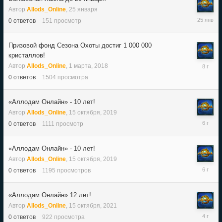
Автор
Allods_Online
,
25 января
25
0
ответов
151
просмотр
января
Призовой фонд Сезона Охоты достиг 1 000 000
кристаллов!
1
Автор
Allods_Online
,
1 марта, 2018
марта,
0
ответов
1504
просмотра
2018
«Аллодам Онлайн» - 10 лет!
Автор
Allods_Online
,
15 октября, 2019
15
0
ответов
1111
просмотр
октября,
2019
«Аллодам Онлайн» - 10 лет!
Автор
Allods_Online
,
15 октября, 2019
15
0
ответов
1195
просмотров
октября,
2019
«Аллодам Онлайн» 12 лет!
Автор
Allods_Online
,
15 октября, 2021
15
0
ответов
922
просмотра