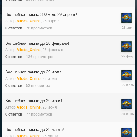
декабря,
2017
Волшебная лампа 300% до 29 апреля!
Автор
Allods_Online
,
25 апреля
25
0
ответов
78
просмотров
апреля
Волшебная лампа до 28 февраля!
Автор
Allods_Online
,
25 февраля
25
0
ответов
136
просмотров
февраля
Волшебная лампа до 29 июля!
Автор
Allods_Online
,
25 июля
25
0
ответов
53
просмотра
июля
Волшебная лампа до 29 июня!
Автор
Allods_Online
,
25 июня
25
0
ответов
77
просмотров
июня
Волшебная лампа до 29 марта!
Автор
Allods_Online
,
25 марта