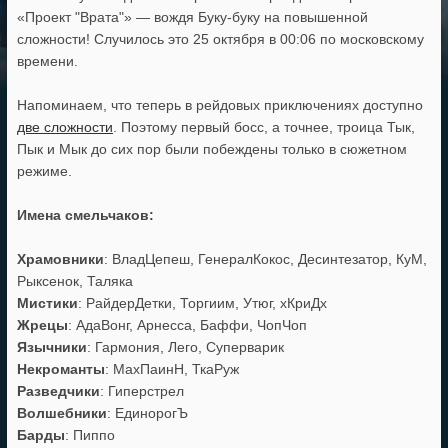
«Проект "Врата"» — вождя Буку-буку на повышенной
сложности! Случилось это 25 октября в 00:06 по московскому
времени.
Напоминаем, что теперь в рейдовых приключениях доступно
две сложности
. Поэтому первый босс, а точнее, троица Тык,
Пык и Мык до сих пор были побеждены только в сюжетном
режиме.
Имена смельчаков:
Храмовники
: ВладЦепеш, ГенералКокос, Десинтезатор, КуМ,
Рыксенок, Таляка
Мистики
: РайдерДетки, Торгиим, Утюг, хКриДх
Жрецы
: АдаВонг, Арнесса, Баффи, ЧопЧоп
Язычники
: Гармония, Лего, Суперварик
Некроманты
: МахПаинН, ТкаРуж
Разведчики
: Гиперстрел
Волшебники
: ЕдинорогЪ
Барды
: Пиппо