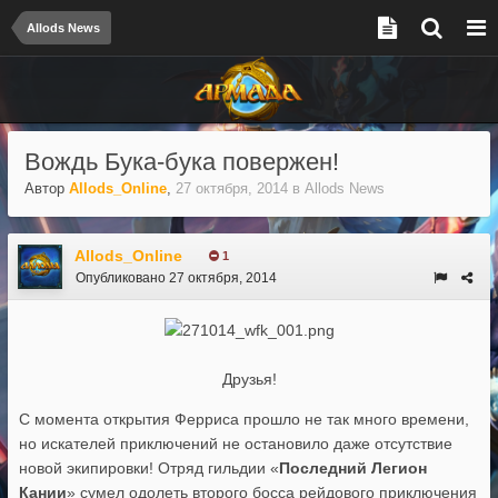
Allods News
Вождь Бука-бука повержен!
Автор
Allods_Online
,
27 октября, 2014
в
Allods News
Allods_Online
1
Опубликовано
27 октября, 2014
Друзья!
С момента открытия Ферриса прошло не так много времени,
но искателей приключений не остановило даже отсутствие
новой экипировки! Отряд гильдии «
Последний Легион
Кании
» сумел одолеть второго босса рейдового приключения