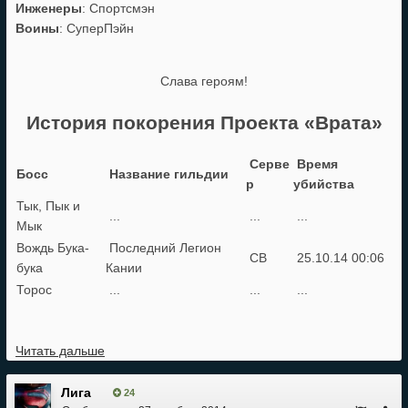
Инженеры
: Спортсмэн
Воины
: СуперПэйн
Слава героям!
История покорения Проекта «Врата»
Серве
Время
Босс
Название гильдии
р
убийства
Тык, Пык и
...
...
...
Мык
Вождь Бука-
Последний Легион
СВ
25.10.14 00:06
бука
Кании
Торос
...
...
...
Читать дальше
Лига
24