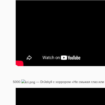
5000
— DrJekyll с хоррором «Не смыкая глаз или