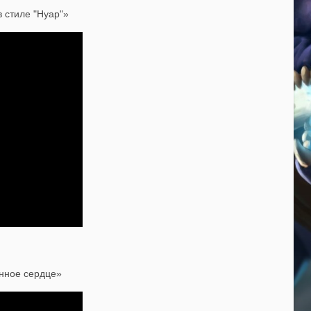
 стиле "Нуар"»
нное сердце»