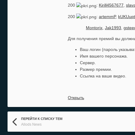
200
:
Kirill4567677
,
slav
200
:
artemmP
,
kUKUupt
Montorix
,
Jak1993
,
gstee
Для получения премий вы должн
Ваш логин (пароль указыват
Имя вашего персонажа.
Сервер.
Размер премии.
Ссылка на ваше видео.
Открыть
ПЕРЕЙТИ К СПИСКУ ТЕМ
Allods News