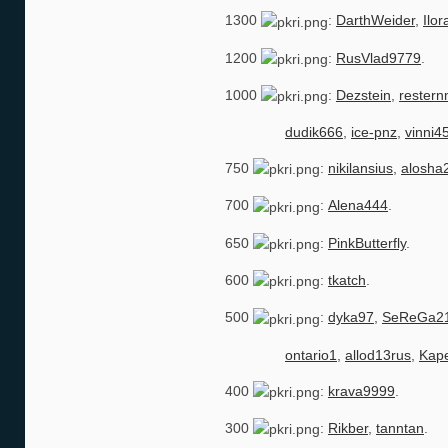
1300
:
DarthWeider
,
Ilor
1200
:
RusVlad9779
.
1000
:
Dezstein
,
rester
dudik666
,
ice-pnz
,
vinni4
750
:
nikilansius
,
alosha
700
:
Alena444
.
650
:
PinkButterfly
.
600
:
tkatch
.
500
:
dyka97
,
SeReGa2
ontario1
,
allod13rus
,
Kap
400
:
krava9999
.
300
:
Rikber
,
tanntan
.