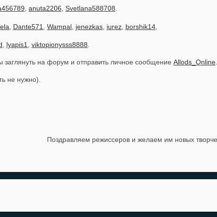
a456789
,
anuta2206
,
Svetlana588708
.
ela
,
Dante571
,
Wampal
,
jenezkas
,
iurez
,
borshik14
,
d
,
lyapis1
,
viktopionysss8888
.
ы заглянуть на форум и отправить личное сообщение
Allods_Online
ь не нужно).
Поздравляем режиссеров и желаем им новых творче