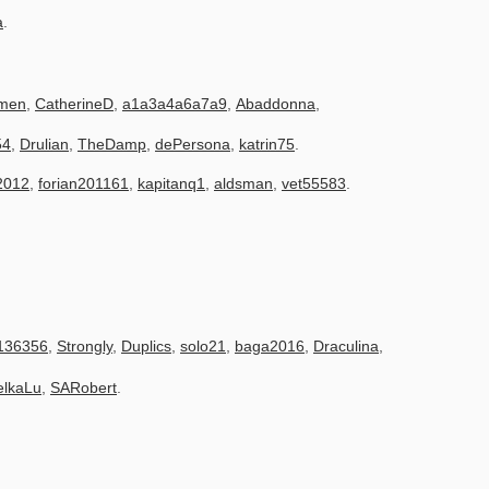
a
.
nmen
,
CatherineD
,
a1a3a4a6a7a9
,
Abaddonna
,
54
,
Drulian
,
TheDamp
,
dePersona
,
katrin75
.
2012
,
forian201161
,
kapitanq1
,
aldsman
,
vet55583
.
136356
,
Strongly
,
Duplics
,
solo21
,
baga2016
,
Draculina
,
elkaLu
,
SARobert
.