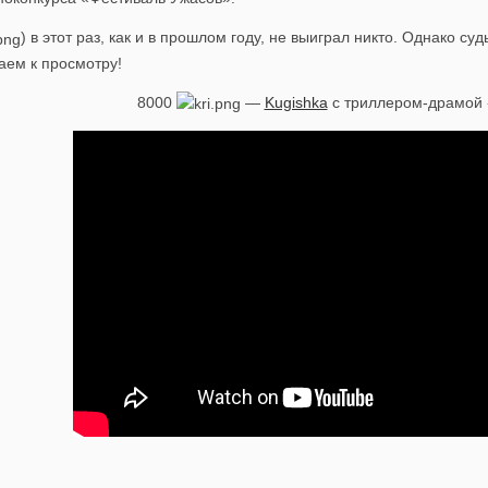
) в этот раз, как и в прошлом году, не выиграл никто. Однако с
аем к просмотру!
8000
—
Kugishka
c триллером-драмой 