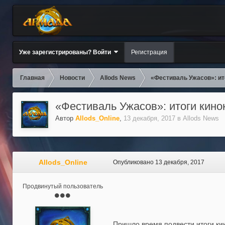
Уже зарегистрированы? Войти
Регистрация
Главная
Новости
Allods News
«Фестиваль Ужасов»: ит
«Фестиваль Ужасов»: итоги кино
Автор
Allods_Online
,
13 декабря, 2017
в
Allods News
Allods_Online
Опубликовано
13 декабря, 2017
Продвинутый пользователь
Пришло время подвести итоги ки