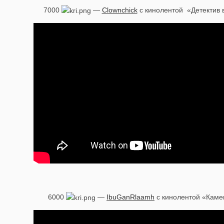
7000
—
Clownchick
с кинолентой «Детектив в
6000
—
IbuGanRlaamh
с кинолентой «Каме