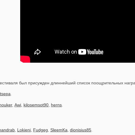
фестиваля был присужден длиннейший список поощрительных награ
tsepa
.
mouker
,
Awi
,
kilosemsot90
,
herns
.
mandrab
,
Lokieni
,
Fudgeg
,
SleemKa
,
dionisius85
.