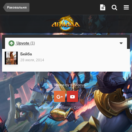
Раковальня
Upvote
(1)
Бейба
28 июля, 2014
IPS Theme
by
IPSFocus
Google
Youtube
Powered by Invision Community