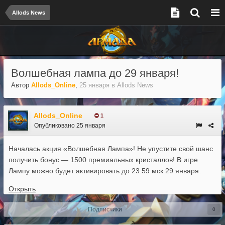
Allods News
Волшебная лампа до 29 января!
Автор
Allods_Online
,
25 января
в
Allods News
Allods_Online
1
Опубликовано
25 января
Началась акция «Волшебная Лампа»! Не упустите свой шанс
получить бонус — 1500 премиальных кристаллов! В игре
Лампу можно будет активировать до 23:59 мск 29 января.
Открыть
Подписчики
0